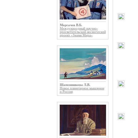
Моргачев В.Б.
Международный научно-
просветительский космический
проект «Знамя Мира»
Шапошникова Л.В.
Новое планетарное мышление
и Россия