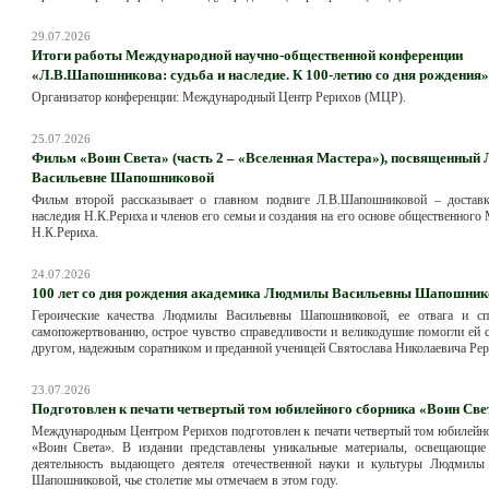
29.07.2026
Итоги работы Международной научно-общественной конференции
«Л.В.Шапошникова: судьба и наследие. К 100-летию со дня рождения»
Организатор конференции: Международный Центр Рерихов (МЦР).
25.07.2026
Фильм «Воин Света» (часть 2 – «Вселенная Мастера»), посвященный
Васильевне Шапошниковой
Фильм второй рассказывает о главном подвиге Л.В.Шапошниковой – достав
наследия Н.К.Рериха и членов его семьи и создания на его основе общественного
Н.К.Рериха.
24.07.2026
100 лет со дня рождения академика Людмилы Васильевны Шапошник
Героические качества Людмилы Васильевны Шапошниковой, ее отвага и сп
самопожертвованию, острое чувство справедливости и великодушие помогли ей 
другом, надежным соратником и преданной ученицей Святослава Николаевича Рер
23.07.2026
Подготовлен к печати четвертый том юбилейного сборника «Воин Све
Международным Центром Рерихов подготовлен к печати четвертый том юбилейн
«Воин Света». В издании представлены уникальные материалы, освещающие
деятельность выдающего деятеля отечественной науки и культуры Людмилы
Шапошниковой, чье столетие мы отмечаем в этом году.