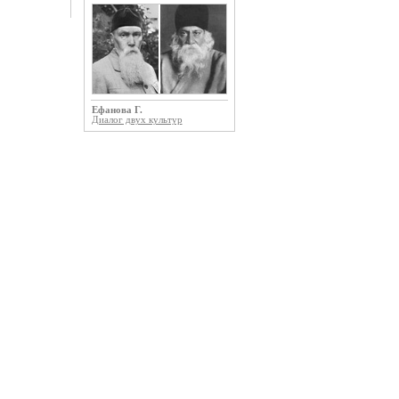
Ефанова Г.
Диалог двух культур