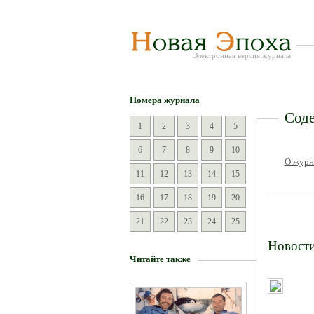
Электронная версия журнала
Номера журнала
Соде
1
2
3
4
5
6
7
8
9
10
О журн
11
12
13
14
15
16
17
18
19
20
21
22
23
24
25
Новост
Читайте также