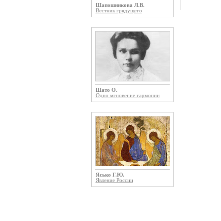
Шапошникова Л.В.
Вестник грядущего
Шато О.
Одно мгновение гармонии
Ясько Г.Ю.
Явление России