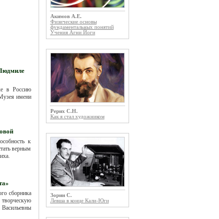
Акимов А.Е.
Физические основы
фундаментальных понятий
Учения Агни Йоги
 Людмиле
ке в Россию
 Музея имени
Рерих С.Н.
Как я стал художником
овой
особность к
стать верным
иха.
та»
ого сборника
Зорин С.
 творческую
Левша в конце Кали-Юги
 Васильевны