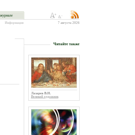
журнале
Информация
7 августа 2026
Читайте также
Лазарев В.Н.
Великий художник