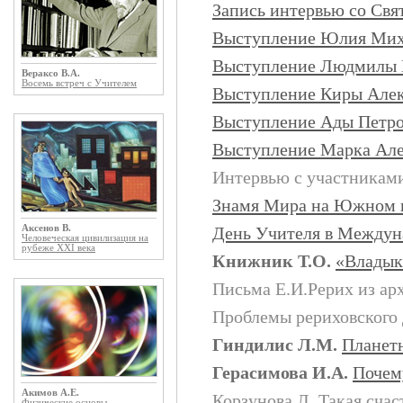
Запись интервью со Св
Выступление Юлия Мих
Выступление Людмилы 
Вераксо В.А.
Восемь встреч с Учителем
Выступление Киры Але
Выступление Ады Петр
Выступление Марка Але
Интервью с участникам
Знамя Мира на Южном 
Аксенов В.
День Учителя в Междун
Человеческая цивилизация на
рубеже XXI века
Книжник Т.О.
«Владык
Письма Е.И.Рерих из а
Проблемы рериховского
Гиндилис Л.М.
Планет
Герасимова И.А.
Почем
Акимов А.Е.
Корзунова Л.
Такая счаст
Физические основы