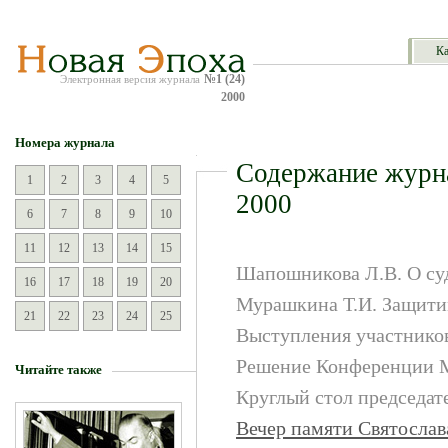
Ка
№1 (24)
Электронная версия журнала
2000
Номера журнала
Содержание журн
1
2
3
4
5
2000
6
7
8
9
10
11
12
13
14
15
Шапошникова Л.В.
О суд
16
17
18
19
20
Мурашкина Т.И.
Защити
21
22
23
24
25
Выступления участнико
Решение Конференции
Читайте также
Круглый стол председат
Вечер памяти Святослав