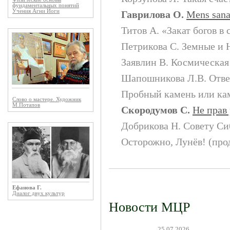
фундаментальных понятий
Учения Агни Йоги
Гаврилова О.
Mens sana
Титов А.
«Закат богов в
Петрикова С.
Земные и 
Заявлин В.
Космическая
Шапошникова Л.В.
Отве
Пробный камень или ка
Слово о мастере. Художник
М.Потапов
Скородумов С.
Не прав
Добрикова Н.
Совету Си
Осторожно, Лунёв! (про
Ефанова Г.
Диалог двух культур
Новости МЦР
25.07.2026