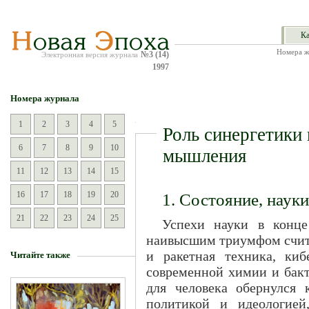
Ка
Номера ж
№3 (14)
Электронная версия журнала
1997
Номера журнала
1
2
3
4
5
Роль синергетики
6
7
8
9
10
мышления
11
12
13
14
15
16
17
18
19
20
1. Состояние, науки
21
22
23
24
25
Успехи науки в конц
наивысшим триумфом счита
и ракетная техника, киб
Читайте также
современной химии и бакт
для человека обернулся 
политикой и идеологией