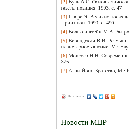
[2]
Вуль А.С. Основы эниологи
газеты позиция, 1993, с. 47
[3]
Шюре Э. Великие посвящён
Принтшоп, 1990, с. 490
[4]
Волькенштейн М.В. Энтропи
[5]
Вернадский В.И. Размышле
планетарное явление, М.: Наук
[6]
Моисеев Н.Н. Современны
376
[7]
Агни Йога, Братство, М.: Р
Поделиться
Новости МЦР