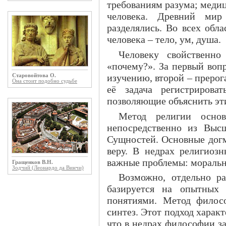
требованиям разума; медици
человека. Древний мир
разделялись. Во всех обл
человека – тело, ум, душа.
Человеку свойственно 
«почему?». За первый вопр
изучению, второй – прерог
Старовойтова О.
Она стоит подобно судьбе
её задача регистрирова
позволяющие объяснить эт
Метод религии основ
непосредственно из Выс
Сущностей. Основные дог
веру. В недрах религиозн
важные проблемы: моральны
Гращенков В.Н.
Зодчий (Леонардо да Винчи)
Возможно, отдельно р
базируется на опытных 
понятиями. Метод филос
синтез. Этот подход характ
что в недрах философии з