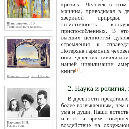
кризиса. Человек в этом
машина, приводимая в д
звериной природы. П
эгоистичность, конку
Шапошникова Л.В.
Тернистый путь красоты
приспособленных. В эт
высших ценностей духов
стремления к справедли
Потеряна гармония человек
опыте древних цивилизаци
нашей цивилизации амер
[1]
книге
.
Из писем Е.И.Рерих. О России
2. Наука и религия,
В древности представле
более возвышенным, чем н
ума и души. Наши естеств
и в то же время соверше
Карклиня И.Н.
воздействие на окружающ
Рыцарь духа