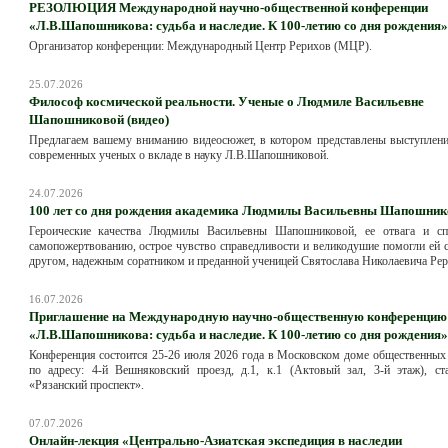
РЕЗОЛЮЦИЯ Международной научно-общественной конференции
«Л.В.Шапошникова: судьба и наследие. К 100-летию со дня рождения»
Организатор конференции: Международный Центр Рерихов (МЦР).
25.07.2026
Философ космической реальности. Ученые о Людмиле Васильевне
Шапошниковой (видео)
Предлагаем вашему вниманию видеосюжет, в котором представлены выступлени
современных ученых о вкладе в науку Л.В.Шапошниковой.
24.07.2026
100 лет со дня рождения академика Людмилы Васильевны Шапошник
Героические качества Людмилы Васильевны Шапошниковой, ее отвага и сп
самопожертвованию, острое чувство справедливости и великодушие помогли ей 
другом, надежным соратником и преданной ученицей Святослава Николаевича Рер
16.07.2026
Приглашение на Международную научно-общественную конференцию
«Л.В.Шапошникова: судьба и наследие. К 100-летию со дня рождения»
Конференция состоится 25-26 июля 2026 года в Московском доме общественных
по адресу: 4-й Вешняковский проезд, д.1, к.1 (Актовый зал, 3-й этаж), ст
«Рязанский проспект».
07.07.2026
Онлайн-лекция «Центрально-Азиатская экспедиция в наследии