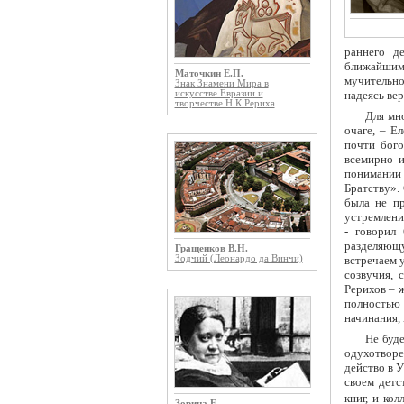
раннего д
ближайшими
Маточкин Е.П.
мучительно
Знак Знамени Мира в
искусстве Евразии и
надеясь вер
творчестве Н.К.Рериха
Для мн
очаге, – Е
почти бого
всемирно и
понимании 
Братству».
была не п
устремлени
- говорил 
разделяющу
Гращенков В.Н.
встречаем 
Зодчий (Леонардо да Винчи)
созвучия, 
Рерихов – 
полностью 
начинания,
Не буде
одухотворе
действо в У
своем детс
книг, и ко
Зорина Е.