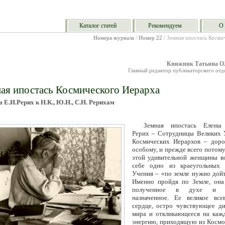
Каталог статей
Рекомендуем
О 
Номера журнала
/
Номер 22
/ Земная ипостась Косми
Книжник Татьяна О
Главный редактор публикаторского от
ая ипостась Космического Иерарха
 Е.И.Рерих к Н.К., Ю.Н., С.Н. Рерихам
Земная ипостась Елены
Рерих – Сотрудницы Великих 
Космических Иерархов – доро
особому, и прежде всего потому
этой удивительной женщины в
себе одно из краеугольных 
Учения – «по земле нужно дойт
Именно пройдя по Земле, она
полученное в духе и в
назначенное. Ее великое вс
сердце, остро чувствующее д
мира и откликающееся на ка
энергию, приходящую из Космос