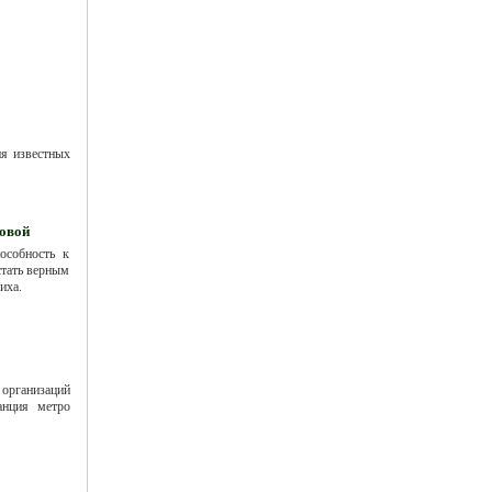
я известных
овой
особность к
стать верным
иха.
 организаций
анция метро