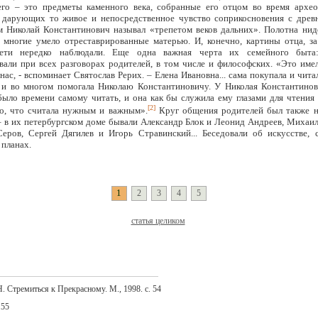
го – это предметы каменного века, собранные его отцом во время архео
 дарующих то живое и непосредственное чувство соприкосновения с древ
м Николай Константинович называл «трепетом веков дальних». Полотна нид
- многие умело отреставрированные матерью. И, конечно, картины отца, за
ети нередко наблюдали. Еще одна важная черта их семейного быта:
вали при всех разговорах родителей, в том числе и философских. «Это име
нас, - вспоминает Святослав Рерих. – Елена Ивановна... сама покупала и чита
и во многом помогала Николаю Константиновичу. У Николая Константинов
было времени самому читать, и она как бы служила ему глазами для чтения
[2]
о, что считала нужным и важным».
Круг общения родителей был также 
– в их петербургском доме бывали Александр Блок и Леонид Андреев, Михаи
еров, Сергей Дягилев и Игорь Стравинский... Беседовали об искусстве, 
 планах.
1
2
3
4
5
статья целиком
. Стремиться к Прекрасному. М., 1998. с. 54
.55