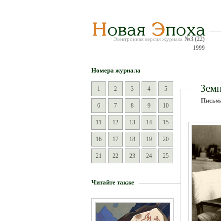
№3 (22)
Электронная версия журнала
1999
Номера журнала
Земн
1
2
3
4
5
Письма
6
7
8
9
10
11
12
13
14
15
16
17
18
19
20
21
22
23
24
25
Читайте также