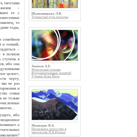
ть тяготами
 жизни –
авшее ее с
Шапошникова Л.В.
Тернистый путь красоты
нанесенные
аконец, то
едние годы,
 и семейном
й и тонкий,
ордиться –
е в полном
ь ступень к
ов, ибо она
Акимов А.Е.
 духовными
Физические основы
ное целое»,
фундаментальных понятий
Учения Агни Йоги
сти черту,
 мы не раз
 гармонии и
ство семьи
ь не только
очисленные
ногих...
дущего, ибо
волюционное
споминает о
Мешкерис В.А.
мечательных
Наскальное искусство в
творчестве Н.К.Рериха
иколаевич?