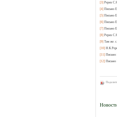
[3]
Рерих С.Н
[4]
Письмо Е.
[5]
Письмо Е.
[6]
Письмо Е.
[7]
Письмо Е.
[8]
Рерих С.Н
[9]
Там же. с.
[10]
Н.К.Рер
[11]
Письмо Е
[12]
Письмо Е
Поделит
Новост