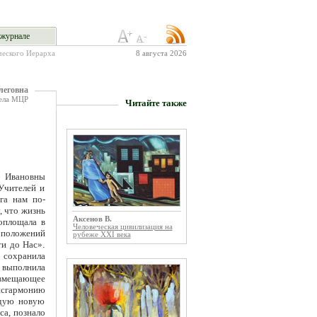
журнале
ческого Иерарха
8 августа 2026
леговна
дела МЦР
Читайте также
 Ивановны
Учителей и
га нам по-
, что жизнь
Аксенов В.
оплощала в
Человеческая цивилизация на
положений
рубеже XXI века
и до Нас».
 сохранила
ыполнила
евмещающее
исгармонию
ждую новую
а, познало