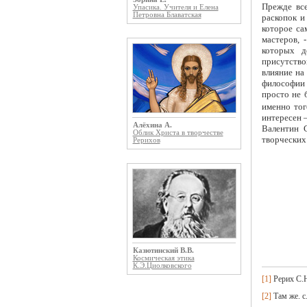
Прежде все
Упасика. Учителя и Елена
Петровна Блаватская
раскопок и
которое са
мастеров, 
которых д
присутство
влияние на 
философии 
просто не 
именно тог
интересен 
Алёхина А.
Валентин С
Облик Христа в творчестве
творческих
Рерихов
Казютинский В.В.
Космическая этика
К.Э.Циолковского
[1]
Рерих С.Н
[2]
Там же. с