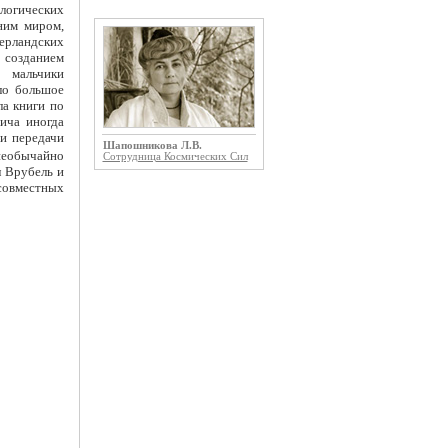
логических
ним миром,
ерландских
 созданием
 мальчики
ло большое
ла книги по
ича иногда
 и передачи
Шапошникова Л.В.
необычайно
Сотрудница Космических Сил
л Врубель и
совместных