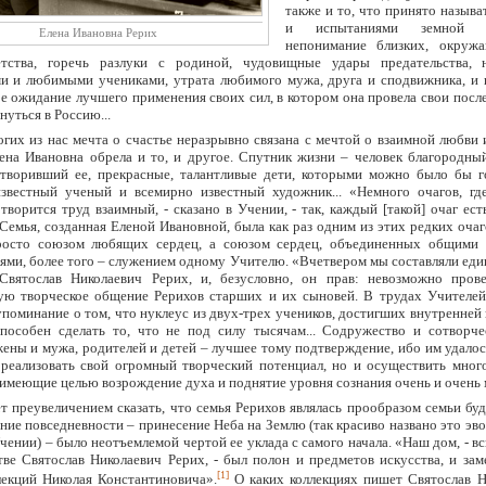
также и то, что принято называ
и испытаниями земной
Елена Ивановна Рерих
непонимание близких, окруж
етства, горечь разлуки с родиной, чудовищные удары предательства, 
 и любимыми учениками, утрата любимого мужа, друга и сподвижника, и н
е ожидание лучшего применения своих сил, в котором она провела свои посл
нуться в Россию...
огих из нас мечта о счастье неразрывно связана с мечтой о взаимной любви
лена Ивановна обрела и то, и другое. Спутник жизни – человек благородны
творивший ее, прекрасные, талантливые дети, которыми можно было бы г
звестный ученый и всемирно известный художник... «Немного очагов, гд
творится труд взаимный, - сказано в Учении, - так, каждый [такой] очаг ест
 Семья, созданная Еленой Ивановной, была как раз одним из этих редких очаг
росто союзом любящих сердец, а союзом сердец, объединенных общими
ями, более того – служением одному Учителю. «Вчетвером мы составляли еди
Святослав Николаевич Рерих, и, безусловно, он прав: невозможно прове
ю творческое общение Рерихов старших и их сыновей. В трудах Учителей
упоминание о том, что нуклеус из двух-трех учеников, достигших внутренней
способен сделать то, что не под силу тысячам... Содружество и сотворче
жены и мужа, родителей и детей – лучшее тому подтверждение, ибо им удалос
реализовать свой огромный творческий потенциал, но и осуществить мног
 имеющие целью возрождение духа и поднятие уровня сознания очень и очень м
т преувеличением сказать, что семья Рерихов являлась прообразом семьи бу
ние повседневности – принесение Неба на Землю (так красиво названо это э
чении) – было неотъемлемой чертой ее уклада с самого начала. «Наш дом, - в
тве Святослав Николаевич Рерих, - был полон и предметов искусства, и за
[1]
ллекций Николая Константиновича».
О каких коллекциях пишет Святослав Н