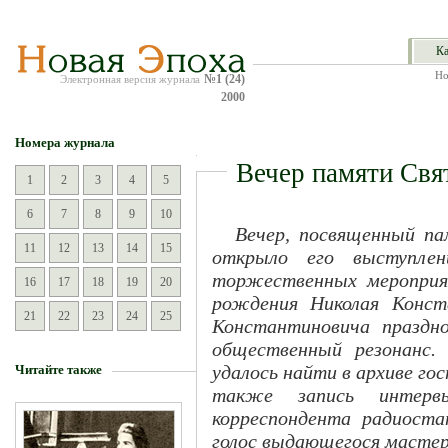
Ка
Но
№1 (24)
Электронная версия журнала
2000
Номера журнала
Вечер памяти Свя
1
2
3
4
5
6
7
8
9
10
Вечер, посвященный па
11
12
13
14
15
открыло его выступлен
торжественных мероприя
16
17
18
19
20
рождения Николая Конст
21
22
23
24
25
Константиновича праздн
общественный резонанс.
удалось найти в архиве го
Читайте также
также запись интервь
корреспондента радиоста
голос выдающегося мастер