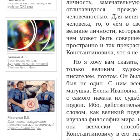
личность, замечательн
Человеческая цивилизация на
рубеже XXI века
отличавшуюся прежд
человечностью. Для меня
человека, то, о чём в с
великие личности, которые
чем может быть соверше
пространно и так прекрас
Константиновича, что я не 
Акимов А.Е.
Но я хочу вам сказать
Физические основы
фундаментальных понятий
только великим художн
Учения Агни Йоги
писателем, поэтом. Он был
был не один. С ним всег
матушка, Елена Ивановна.
с самого начала их судь
подвиг. Ибо, действител
словом, как великий подв
изучала философии мира. и
Моргачев В.Б.
Международный научно-
она всячески спосо
просветительский космический
проект «Знамя Мира»
Константиновичу в его тв