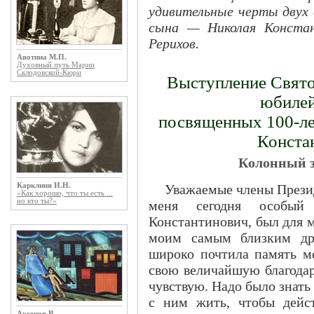
удивительные черты двух 
сына — Николая Констан
Рерихов.
Авотина М.П.
Духовный путь Марии
Склодовской-Кюри
Выступление Свято
юбилей
посвященных 100-ле
Конста
Колонный за
Карклиня И.Н.
Уважаемые члены Презид
«Как хорошо, что ты есть ...
но кто ты?»
меня сегодня особый
Константинович, был для 
моим самым близким дру
широко почтила память мо
свою величайшую благодарн
чувствую. Надо было знат
с ним жить, чтобы дейс
Аксенов В.