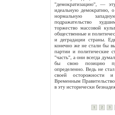
"демократизацию", — эт
идеальную демократию, о 
нормальную западну
подражательство худш
торжество массовой куль
общественные и политичес
и деградации страны. Ед
конечно же не стали бы в
партии и политические ст
"часть", а они всегда дума
бы свою позицию про
определенно. Ведь не ста
своей осторожности и
Временным Правительством,
в эту исторически безнаде
1
2
3