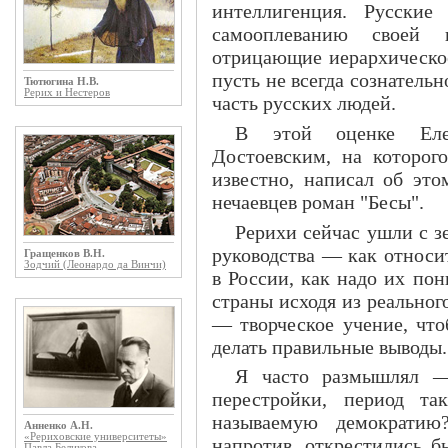
интеллигенция. Русские
самооплеванию своей 
отрицающие иерархическое
пусть не всегда сознательн
Тютюгина Н.В.
Рерих и Нестеров
часть русских людей.
В этой оценке Елен
Достоевским, на которого
известно, написал об это
нечаевцев роман "Бесы".
Рерихи сейчас ушли с з
руководства — как относи
Гращенков В.Н.
Зодчий (Леонардо да Винчи)
в России, как надо их по
страны исходя из реальног
— творческое учение, что
делать правильные выводы.
Я часто размышлял —
перестройки, период т
называемую демократию
Анненко А.Н.
«Рериховские университеты»
напротив, открестились б
Павла Беликова