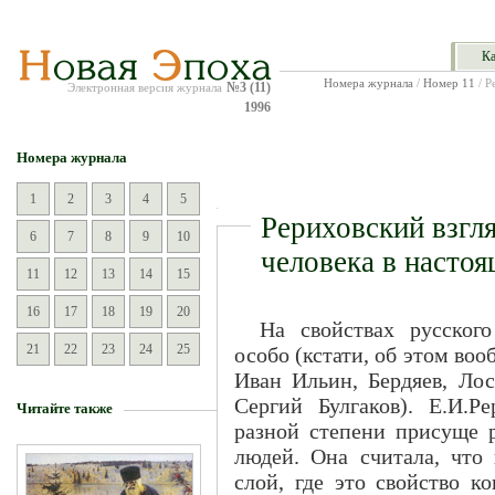
Ка
Номера журнала
/
Номер 11
/ Р
№3 (11)
Электронная версия журнала
1996
Номера журнала
1
2
3
4
5
Рериховский взгля
6
7
8
9
10
человека в насто
11
12
13
14
15
16
17
18
19
20
На свойствах русског
21
22
23
24
25
особо (кстати, об этом в
Иван Ильин, Бердяев, Лос
Сергий Булгаков). Е.И.Р
Читайте также
разной степени присуще 
людей. Она считала, что
слой, где это свойство к