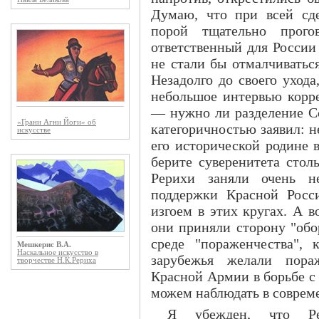
Думаю, что при всей сд
порой тщательно прого
ответственный для России
не стали бы отмалчиватьс
Незадолго до своего уход
небольшое интервью корр
— нужно ли разделение Со
«Грани Агни Йоги» об
категоричностью заявил: н
искусстве
его исторической родине в
берите суверенитета стол
Рерихи заняли очень н
поддержки Красной Росс
изгоем в этих кругах. А 
они приняли сторону "обо
среде "пораженчества", 
Мешкерис В.А.
Наскальное искусство в
зарубежья желали пора
творчестве Н.К.Рериха
Красной Армии в борьбе с
можем наблюдать в совреме
Я убежден, что Ре