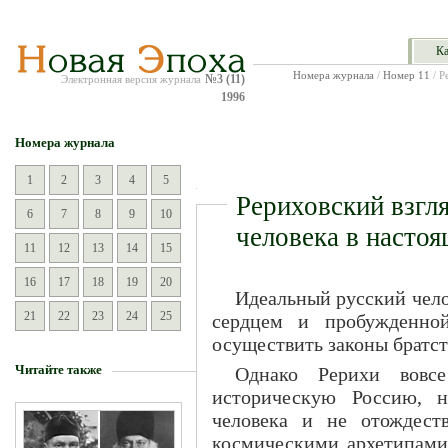
Ка
Номера журнала
/
Номер 11
/ Р
№3 (11)
Электронная версия журнала
1996
Номера журнала
1
2
3
4
5
Рериховский взгля
6
7
8
9
10
человека в насто
11
12
13
14
15
16
17
18
19
20
Идеальный русский чел
21
22
23
24
25
сердцем и пробужденной
осуществить законы братст
Читайте также
Однако Рерихи вовс
историческую Россию, н
человека и не отождест
космическими архетипами 