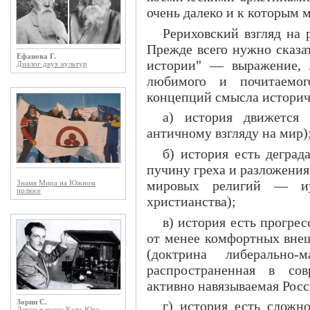
очень далеко и к которым 
Рериховский взгляд на 
Прежде всего нужно сказа
Ефанова Г.
истории" — выражение, 
Диалог двух культур
любимого и почитаемог
концепций смысла историч
а) история движется 
античному взгляду на мир)
б) история есть деград
пучину греха и разложения
мировых религий — иу
Знамя Мира на Южном
полюсе
христианства);
в) история есть прогре
от менее комфортных вне
(доктрина либерально-м
распространенная в со
активно навязываемая Росс
Зорин С.
г) история есть сложн
Левша в конце Кали-Юги