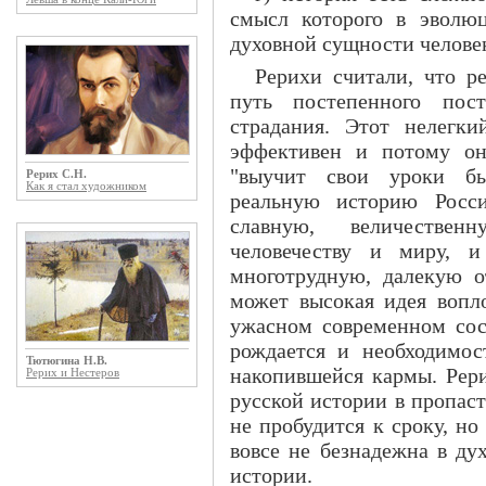
смысл которого в эволю
духовной сущности человек
Рерихи считали, что р
путь постепенного пос
страдания. Этот нелегк
эффективен и потому он
"выучит свои уроки бы
Рерих С.Н.
Как я стал художником
реальную историю Росси
славную, величестве
человечеству и миру, и
многотрудную, далекую о
может высокая идея вопл
ужасном современном сост
рождается и необходимо
Тютюгина Н.В.
накопившейся кармы. Рери
Рерих и Нестеров
русской истории в пропас
не пробудится к сроку, но
вовсе не безнадежна в ду
истории.