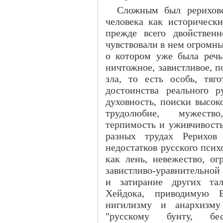
Сложным был рериховс
человека как историческ
прежде всего двойствен
чувствовали в нем огромн
о котором уже была речь
ничтожное, завистливое, 
зла, то есть особь, тя
достоинства реального р
духовность, поиски высоко
трудолюбие, мужество
терпимость и уживчивость
разных трудах Рерихов
недостатков русского псих
как лень, невежество, ог
завистливо-уравнительной
и затирание других та
Хейдока, приводимую Е
нигилизму и анархизму
"русскому бунту, бе