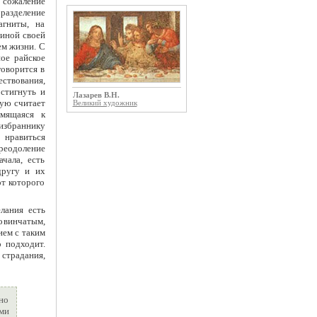
ь сожаление
 разделение
агниты, на
виной своей
ем жизни. С
ное райское
говорится в
ествования,
стигнуть и
Лазарев В.Н.
рую считает
Великий художник
емящаяся к
 избраннику
 нравиться
реодоление
чала, есть
другу и их
от которого
лания есть
овинчатым,
ием с таким
 подходит.
страдания,
но
ми