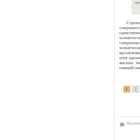
ка
Стремл
совершаетс
единственн
человечест
совершены 
человеческ
вдохновляю
огня вдохн
высших тв
главный смы
1
2
Поделит