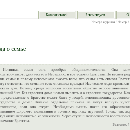
Каталог статей
Рекомендуем
О 
Номера журнала
/
Номер 4
да о семье
Истинная семья есть прообраз общинножительства. Она мож
ицетворятьсотрудничество и Иерархию, и все условия Братства. Но весьма ре
кие семьи и потому невозможно сказать всем, что семья есть символ Братст
гут ответить, что семья не есть ли символ вражды? Нас только люди привыкли
ажать дом. Потому среди вопросов воспитания обратим особое внимание 
машний быт. Без строения дома нельзя мыслить и о строении государства. Ка
 представление о Братстве может быть у людей, непонимающих достоинст
сударства и дома? Никакие отдельные приказы не могут вернуть чувст
стоинства, если оно стерто. Необходимо начать посев его образование
изнанием широкого познавания и точных научных изучений. Только так лю
гут опять вспомнить о человечности. Через ступень человечности восстанови
нимание Братства.
Братство, §