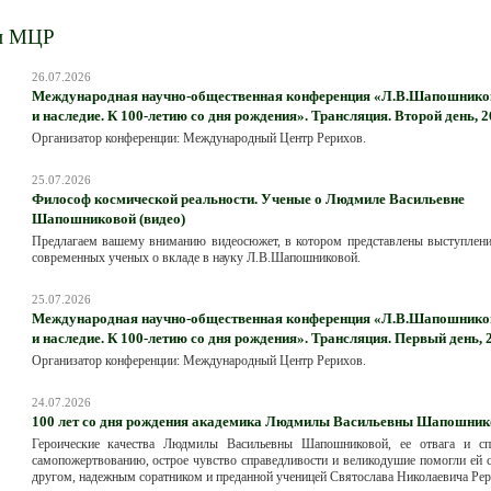
и МЦР
26.07.2026
Международная научно-общественная конференция «Л.В.Шапошников
и наследие. К 100-летию со дня рождения». Трансляция. Второй день, 2
Организатор конференции: Международный Центр Рерихов.
25.07.2026
Философ космической реальности. Ученые о Людмиле Васильевне
Шапошниковой (видео)
Предлагаем вашему вниманию видеосюжет, в котором представлены выступлени
современных ученых о вкладе в науку Л.В.Шапошниковой.
25.07.2026
Международная научно-общественная конференция «Л.В.Шапошников
и наследие. К 100-летию со дня рождения». Трансляция. Первый день, 
Организатор конференции: Международный Центр Рерихов.
24.07.2026
100 лет со дня рождения академика Людмилы Васильевны Шапошник
Героические качества Людмилы Васильевны Шапошниковой, ее отвага и сп
самопожертвованию, острое чувство справедливости и великодушие помогли ей 
другом, надежным соратником и преданной ученицей Святослава Николаевича Рер