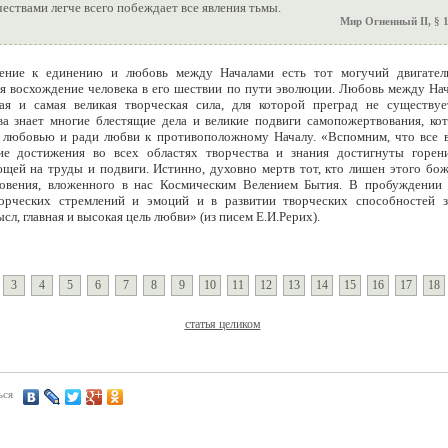
чествами легче всего побеждает все явления тьмы.
Мир Огненный II, § 
ение к единению и любовь между Началами есть тот могучий двигател
я восхождение человека в его шествии по пути эволюции. Любовь между Нач
ая и самая великая творческая сила, для которой преград не существуе
ва знает многие блестящие дела и великие подвиги самопожертвования, ко
любовью и ради любви к противоположному Началу. «Вспомним, что все 
ие достижения во всех областях творчества и знания достигнуты горен
щей на труды и подвиги. Истинно, духовно мертв тот, кто лишен этого бож
овения, вложенного в нас Космическим Велением Бытия. В пробуждении 
орческих стремлений и эмоций и в развитии творческих способностей з
сл, главная и высокая цель любви» (из писем Е.И.Рерих).
3
4
5
6
7
8
9
10
11
12
13
14
15
16
17
18
статья целиком
ься