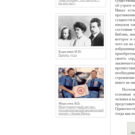
существова
но кто ты?»
об утрате ч
Начал ест
протяжении
сущности и
началом та
состояние 
Библии, ин
которое и 
чего он на
избранниц
Карклиня И.Н.
приобретен
Рыцарь духа
своего сер
заключаетс
препятстви
необходимо
стремление
никто не им
Поэтом
основная з
человек в 
представит
Моргачев В.Б.
Международный научно-
Одиночеств
просветительский космический
тогда как п
проект «Знамя Мира»
лю