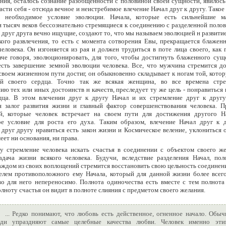
ния, осталось сознание разобщенности с половиной своей сущности, явилос
асти себя - отсюда вечное и неистребимое влечение Начал друг к другу. Такое
ь необходимое условие эволюции. Начала, которые есть сильнейшие м
 тысяч веков бессознательно стремящиеся к соединению с разделенной поло
 друг друга вечно ищущие, создают то, что мы называем эволюцией н развити
кого развлечения, то есть с момента сотворения Евы, прекращается блажен
человека. Он изгоняется из рая и должен трудиться в поте лица своего, как 
аче говоря, эволюционировать, для того, чтобы достигнуть блаженного сущ
есть завершение земной эволюции человека. Все, что мужчина стремится до
 своем жизненном пути достиг, он обыкновенно складывает к ногам той, кото
ей своего сердца. Точно так же всякая женщина, во все времена стр
ию тех или иных достоинств н качеств, преследует ту же цель - понравиться
дца. В этом влечении друг к другу Начал и их стремление друг к другу
я залог развития жизни и главный фактор совершенствования человека. П
й, которые человек встречает на своем пути для достижения другого На
е условие для роста его духа. Таким образом, влечение Начал друг к 
 друг другу нравиться есть закон жизни и Космическое веление, уклониться 
еет ни основания, ни права.
у стремление человека искать счастья в соединении с объектом своего же
адача жизни всякого человека. Будучи, вследствие разделения Начал, пол
каждом из своих воплощений стремится восстановить свою цельность соединен
елем противоположного ему Начала, который для данной жизни более всего
о для него непереносимо. Полнота одиночества есть вместе с тем полнота 
олноту счастья он видит в полноте слияния с предметом своего желания.
... Редко понимают, что любовь есть действенное, огненное начало. Обыч
ди упраздняют самые целебные качества любви. Человек именно эти