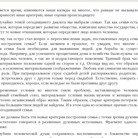
ется время, изменяются наши взгляды на многое, что раньше не вызывало
приносит иные критерии, иные оценки происходящего.
лучайно темой сегодняшнего диалога мы выбрали семью. Так как семья есть
ла, которая определяет развитие общества, изменение качества государства, 
тут те новые отношения, которые определяют лицо нового человека.
му так остро стал вопрос о переосмыслении задач, поставленных перед семь
 построения семьи? Если заглянем в прошлое, то увидим, что многие 
ия семья была необходима для выживания людей, для борьбы за сущес
рода. Например, для успешного процветания дома и хозяйства были нужны с
 взрослых человек, а так же и подрастающего поколения. Удачный брак час
атериальное положение одной из сторон и т.д. Отсюда вид но, что образов
ь, в основном, материальными соображениями. Любовь или симпатии молодых
роль. При патриархальном строе судьбой детей распоряжались родители,
 встречались друг с другом только перед свадьбой. Естественно, говорить
е приходилось, хорошо, если молодые не были противны друг другу.
еменные условия во многом сняли проблему, заставляющую человек
авный семейный союз, материальные условия жизни мужчин и женщин по
аточно независимый образ жизни. Таким образом, старые критерии потеряли
ока большинством людей не найдены. И в этом одна из основных причин столь
сегодняшней семьи.
же должны быть эти новые критерии построения семьи с точки зрения духовн
статочно говорится в различных духовных источниках. Фрагмент одного
иже.
глубине человеческой души сохранялось воспоминание о блаженстве нер