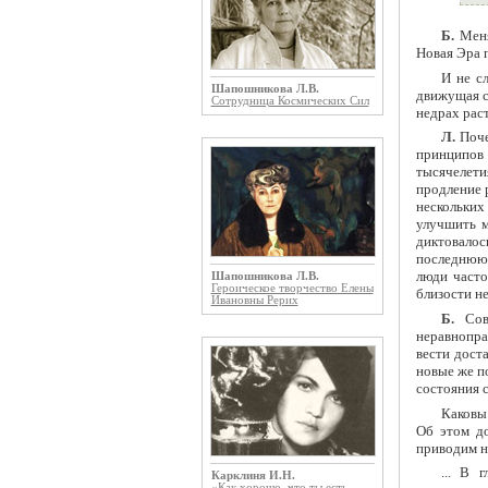
Б.
Меня
Новая Эра 
И не с
Шапошникова Л.В.
движущая си
Сотрудница Космических Сил
недрах рас
Л.
Поче
принципов
тысячелет
продление 
нескольких
улучшить м
диктовалос
последнюю 
люди часто
Шапошникова Л.В.
Героическое творчество Елены
близости н
Ивановны Рерих
Б.
Совр
неравнопр
вести дост
новые же п
состояния 
Каковы 
Об этом до
приводим н
... В 
Карклиня И.Н.
«Как хорошо, что ты есть ...