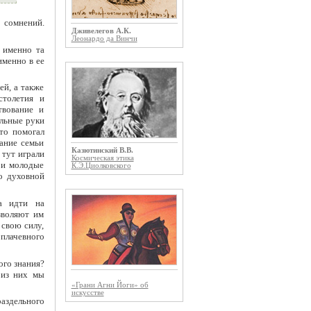
 сомнений.
Дживелегов А.К.
Леонардо да Винчи
 именно та
именно в ее
ей, а также
столетия и
твование и
ильные руки
то помогал
ание семьи
Казютинский В.В.
 тут играли
Космическая этика
 и молодые
К.Э.Циолковского
 о духовной
а идти на
зволяют им
 свою силу,
 плачевного
ого знания?
 из них мы
«Грани Агни Йоги» об
искусстве
аздельного