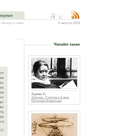
журнале
/ Беседа о семье
9 августа 2026
Читайте также
ет
дки
ва.
 не
на
Зорина Е.
кое
Упасика. Учителя и Елена
Петровна Блаватская
во
во
м,
ди
тся
 57