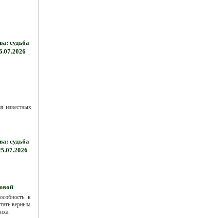
а: судьба
6.07.2026
я известных
а: судьба
25.07.2026
овой
особность к
стать верным
иха.