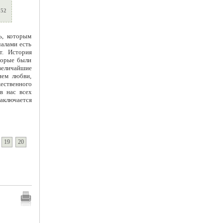
152
ь, которым
алами есть
т. История
торые были
величайшие
ием любви,
ественного
в нас всех
аключается
19
20