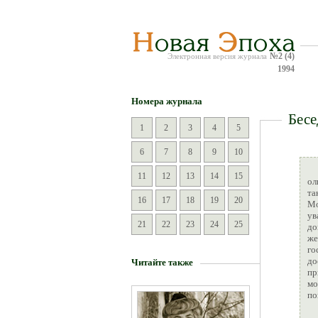
№2 (4)
Электронная версия журнала
1994
Номера журнала
Бесе
1
2
3
4
5
6
7
8
9
10
11
12
13
14
15
ол
та
16
17
18
19
20
Мо
ув
21
22
23
24
25
до
же
го
до
Читайте также
пр
мо
по