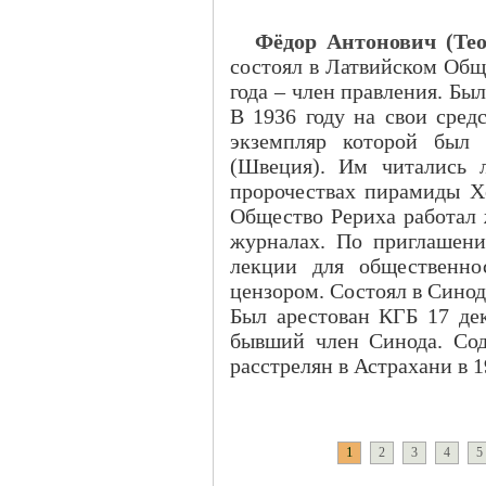
Фёдор Антонович (Те
состоял в Латвийском Обще
года – член правления. Бы
В 1936 году на свои сред
экземпляр которой был 
(Швеция). Им читались л
пророчествах пирамиды Хе
Общество Рериха работал 
журналах. По приглашен
лекции для общественно
цензором. Состоял в Сино
Был арестован КГБ 17 дек
бывший член Синода. Сод
расстрелян в Астрахани в 1
1
2
3
4
5