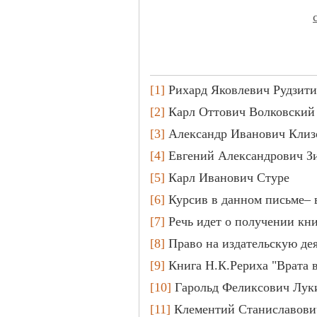
[1]
Рихард Яковлевич Рудзити
[2]
Карл Оттович Волковский
[3]
Александр Иванович Клиз
[4]
Евгений Александрович З
[5]
Карл Иванович Стуре
[6]
Курсив в данном письме– 
[7]
Речь идет о получении кни
[8]
Право на издательскую дея
[9]
Книга Н.К.Рериха "Врата в
[10]
Гарольд Феликсович Лук
[11]
Клементий Станиславови