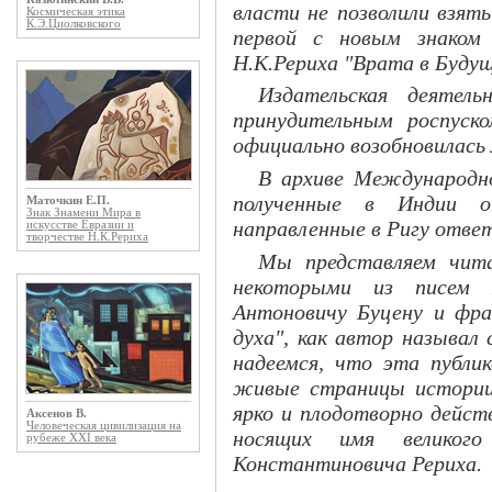
власти не позволили взят
Космическая этика
К.Э.Циолковского
первой с новым знаком 
Н.К.Рериха "Врата в Будущ
Издательская деятел
принудительным роспуск
официально возобновилась 
В архиве Международно
полученные в Индии о
Маточкин Е.П.
Знак Знамени Мира в
направленные в Ригу ответ
искусстве Евразии и
творчестве Н.К.Рериха
Мы представляем чит
некоторыми из писем 
Антоновичу Буцену и фра
духа", как автор называл 
надеемся, что эта публи
живые страницы истории 
ярко и плодотворно дейс
Аксенов В.
Человеческая цивилизация на
носящих имя великого
рубеже XXI века
Константиновича Рериха.