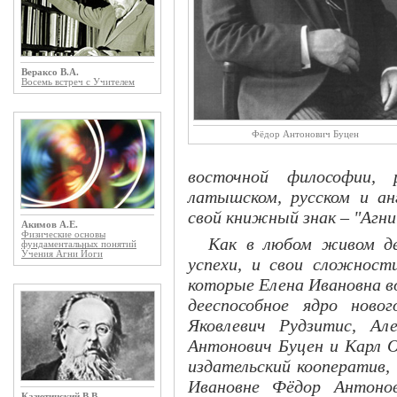
Вераксо В.А.
Восемь встреч с Учителем
Фёдор Антонович Буцен
восточной философии, 
латышском, русском и ан
свой книжный знак – "Агни
Акимов А.Е.
Физические основы
Как в любом живом де
фундаментальных понятий
Учения Агни Йоги
успехи, и свои сложност
которые Елена Ивановна в
дееспособное ядро ново
Яковлевич Рудзитис, Ал
Антонович Буцен и Карл О
издательский кооператив,
Ивановне Фёдор Антонов
Казютинский В.В.