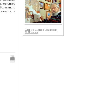
ы оттенков
бственного
 качеств и
Слово о мастере. Художник
М.Потапов