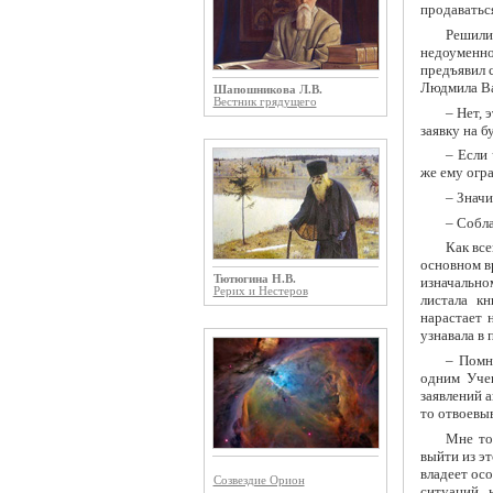
продаваться
Решили
недоуменно
предъявил 
Людмила Вас
Шапошникова Л.В.
Вестник грядущего
– Нет, 
заявку на б
– Если 
же ему огр
– Значи
– Собла
Как все
основном в
Тютюгина Н.В.
изначально
Рерих и Нестеров
листала к
нарастает 
узнавала в 
– Помн
одним Учен
заявлений а
то отвоевыв
Мне то
выйти из э
владеет осо
Созвездие Орион
ситуаций, 