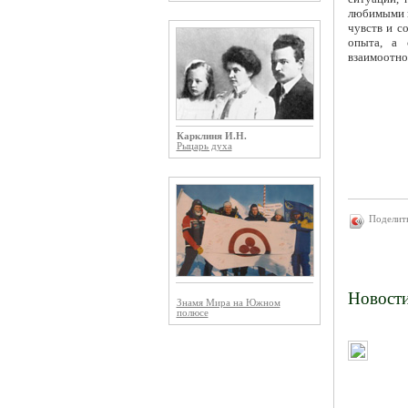
любимыми и
чувств и с
опыта, а 
взаимоотно
Карклиня И.Н.
Рыцарь духа
Поделит
Новост
Знамя Мира на Южном
полюсе