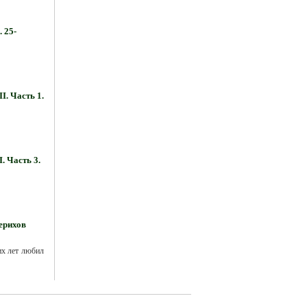
 25-
. Часть 1.
. Часть 3.
ерихов
их лет любил