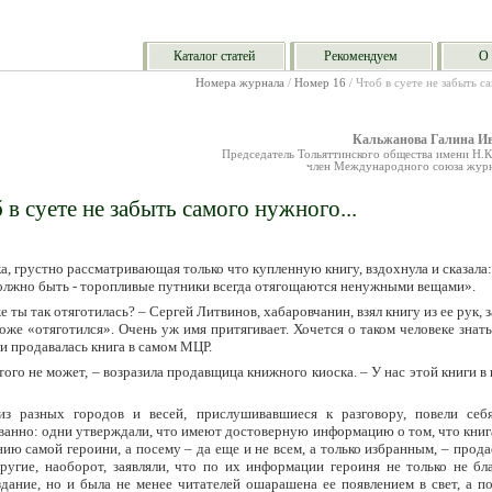
Каталог статей
Рекомендуем
О 
Номера журнала
/
Номер 16
/ Чтоб в суете не забыть с
Кальжанова Галина И
Председатель Тольяттинского общества имени Н.К
член Международного союза журн
 в суете не забыть самого нужного...
, грустно рассматривающая только что купленную книгу, вздохнула и сказала:
должно быть - торопливые путники всегда отягощаются ненужными вещами».
е ты так отяготилась? – Сергей Литвинов, хабаровчанин, взял книгу из ее рук, з
тоже «отяготился». Очень уж имя притягивает. Хочется о таком человеке знат
и продавалась книга в самом МЦР.
того не может, – возразила продавщица книжного киоска. – У нас этой книги в
из разных городов и весей, прислушивавшиеся к разговору, повели себ
ванно: одни утверждали, что имеют достоверную информацию о том, что книг
ию самой героини, а посему – да еще и не всем, а только избранным, – прода
другие, наоборот, заявляли, что по их информации героиня не только не бл
здание, но и была не менее читателей ошарашена ее появлением в свет, а п