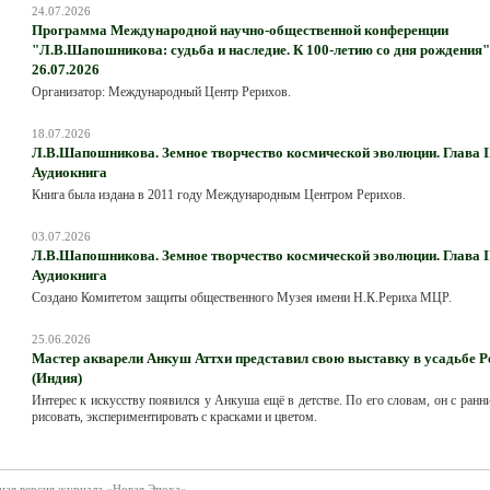
24.07.2026
Программа Международной научно-общественной конференции
"Л.В.Шапошникова: судьба и наследие. К 100-летию со дня рождения".
26.07.2026
Организатор: Международный Центр Рерихов.
18.07.2026
Л.В.Шапошникова. Земное творчество космической эволюции. Глава III
Аудиокнига
Книга была издана в 2011 году Международным Центром Рерихов.
03.07.2026
Л.В.Шапошникова. Земное творчество космической эволюции. Глава II
Аудиокнига
Создано Комитетом защиты общественного Музея имени Н.К.Рериха МЦР.
25.06.2026
Мастер акварели Анкуш Аттхи представил свою выставку в усадьбе Р
(Индия)
Интерес к искусству появился у Анкуша ещё в детстве. По его словам, он с ранн
рисовать, экспериментировать с красками и цветом.
ная версия журнала «Новая Эпоха»