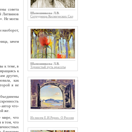
ены совета
Шапошникова Л.В.
ей Литвинов
Сотрудница Космических Сил
. Не могла
и наоборот,
ница, зачем
Шапошникова Л.В.
ы к теме, в
Тернистый путь красоты
вращаясь к
ам других,
овала, как
оторой я не
объединены
скренность
о автор что-
ой же.
 мире, что
Из писем Е.И.Рерих. О России
 в том, что
 личностных
о близкими