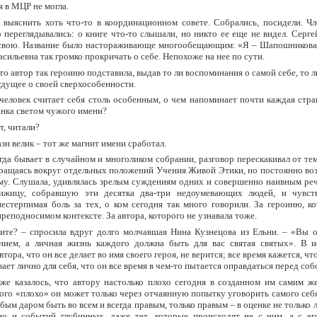
 в МЦР не могла.
 выяснить хоть что-то в координационном совете. Собрались, посидели. Чл
 переглядывались: о книге что-то слышали, но никто ее еще не видел. Серг
свою. Название было настораживающе многообещающим: «Я – Шапошникова»
ильевна так громко прокричать о себе. Непохоже на нее по сути.
это автор так героиню подставила, выдав то ли воспоминания о самой себе, то л
удущее о своей сверхособенности.
человек считает себя столь особенным, о чем напоминает почти каждая стра
анка светом чужого имени?
т, читали?
зн велик – тот же магнит имени сработал.
гда бывает в случайном и многоликом собрании, разговор перескакивал от тем
ращаясь вокруг отдельных положений Учения Живой Этики, но постоянно воз
му. Слушала, удивлялась зрелым суждениям одних и совершенно наивным реч
нижицу, собравшую эти десятка два-три недоумевающих людей, и чувств
нестерпимая боль за тех, о ком сегодня так много говорили. За героиню, к
преподносимом контексте. За автора, которого не узнавала тоже.
ите? – спросила вдруг долго молчавшая Нина Кузнецова из Ельни. – «Вы 
ием, а личная жизнь каждого должна быть для вас святая святых». В и
втора, что он все делает во имя своего героя, не верится; все время кажется, чт
ает лично для себя, что он все время в чем-то пытается оправдаться перед соб
же казалось, что автору настолько плохо сегодня в созданном им самим же
того «плохо» он может только через отчаянную попытку уговорить самого себя
бым даром быть во всем и всегда правым, только правым – в оценке не только
но и событий глубинных, даже тех, которые происходят не с ним, а с ег