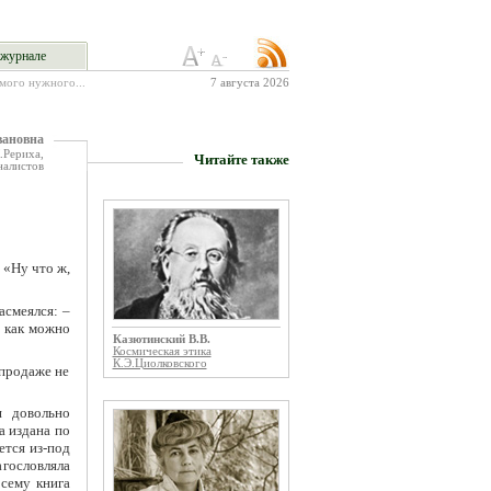
журнале
амого нужного...
7 августа 2026
вановна
.Рериха,
Читайте также
алистов
 «Ну что ж,
асмеялся: –
ь как можно
Казютинский В.В.
Космическая этика
К.Э.Циолковского
 продаже не
я довольно
а издана по
ется из-под
агословляла
осему книга