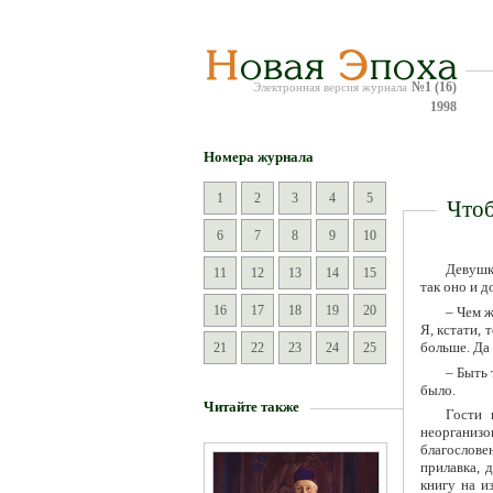
№1 (16)
Электронная версия журнала
1998
Номера журнала
1
2
3
4
5
Чтоб
6
7
8
9
10
Девушка
11
12
13
14
15
так оно и 
16
17
18
19
20
– Чем ж
Я, кстати, 
больше. Да 
21
22
23
24
25
– Быть 
было.
Читайте также
Гости 
неорганизо
благословен
прилавка, 
книгу на и