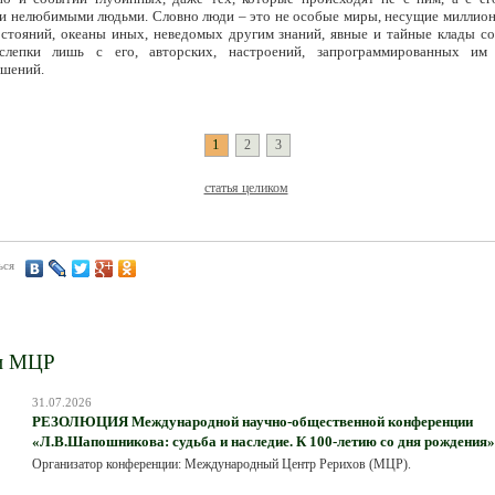
 нелюбимыми людьми. Словно люди – это не особые миры, несущие миллион
остояний, океаны иных, неведомых другим знаний, явные и тайные клады со
слепки лишь с его, авторских, настроений, запрограммированных им
шений.
1
2
3
статья целиком
ься
и МЦР
31.07.2026
РЕЗОЛЮЦИЯ Международной научно-общественной конференции
«Л.В.Шапошникова: судьба и наследие. К 100-летию со дня рождения»
Организатор конференции: Международный Центр Рерихов (МЦР).