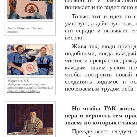
понимает и не видит ясно д
Только тот и идет по 
умствует, а действует так,
Знамя Мира на Южном
его сердце и вызывает ег
полюсе
весело.
Живя так, люди приход
подобными, когда каждый
чистое и прекрасное, рожд
каждым таким узлом пол
чтобы построить новый 
соединить видимое и ос
Моргачев В.Б.
Международный научно-
неосязаемым трудом неба.
просветительский космический
проект «Знамя Мира»
Но чтобы ТАК жить, 
вера и верность тем нр
знаем, но которых с так
Прежде всего следует т