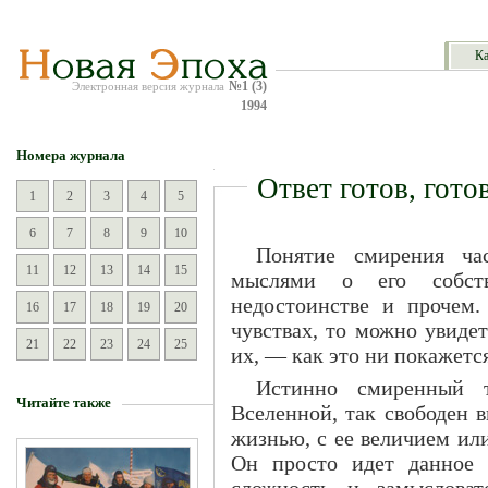
Ка
№1 (3)
Электронная версия журнала
1994
Номера журнала
Ответ готов, готов
1
2
3
4
5
6
7
8
9
10
Понятие смирения ча
11
12
13
14
15
мыслями о его собстве
недостоинстве и прочем.
16
17
18
19
20
чувствах, то можно увиде
21
22
23
24
25
их, — как это ни покажетс
Истинно смиренный 
Читайте также
Вселенной, так свободен 
жизнью, с ее величием или
Он просто идет данное 
сложность и замысловат