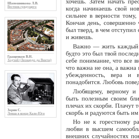
хочешь. Затем начать пре
Шапошникова Л.В.
Вестник грядущего
когда начинаешь свой нов
сильнее в верности тому,
Кончая день, совершенно 
был тверд, в чем отступил 
и живешь.
Важно — жить каждый д
будто это был твой послед
Гращенков В.Н.
себе понимание, что все 
Зодчий (Леонардо да Винчи)
что важна не она, а важна 
убежденность, вера и 
понадобится. Любовь повед
Любящему, верному и 
быть полезным своим бли
плечах их скорби. Плачут 
Зорин С.
скорбь и радуются быть и
Левша в конце Кали-Юги
Но не к горестному р
любви в высшем самообл
внешних случайностях пок