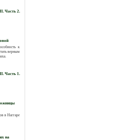
. Часть 2.
овой
особность к
стать верным
иха.
. Часть 1.
удожницы
ов в Наггаре
их на