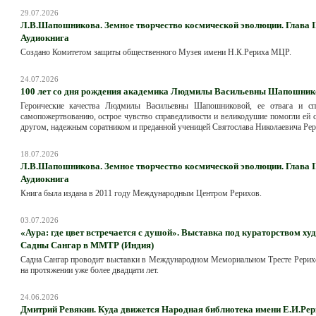
29.07.2026
Л.В.Шапошникова. Земное творчество космической эволюции. Глава III
Аудиокнига
Создано Комитетом защиты общественного Музея имени Н.К.Рериха МЦР.
24.07.2026
100 лет со дня рождения академика Людмилы Васильевны Шапошник
Героические качества Людмилы Васильевны Шапошниковой, ее отвага и сп
самопожертвованию, острое чувство справедливости и великодушие помогли ей 
другом, надежным соратником и преданной ученицей Святослава Николаевича Рер
18.07.2026
Л.В.Шапошникова. Земное творчество космической эволюции. Глава III
Аудиокнига
Книга была издана в 2011 году Международным Центром Рерихов.
03.07.2026
«Аура: где цвет встречается с душой». Выставка под кураторством х
Садны Сангар в ММТР (Индия)
Садна Сангар проводит выставки в Международном Мемориальном Тресте Рерих
на протяжении уже более двадцати лет.
24.06.2026
Дмитрий Ревякин. Куда движется Народная библиотека имени Е.И.Рер