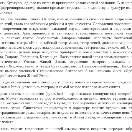
сти Культуры, одного из главных принципов человеческой эволюции. В наше в
ифференцированному знанию приходит стремление к единству, в культуре все
синтеза.
сно, что именно начало XX века, ознаменовавшееся своеобразным «взрывом»
крытий, стало своеобразным рубежом и для искусства. Совпадения прозрени
с современными открытиями западной науки, заинтересовали и творческ
х деятелей. Аллегоричность и этическая устремленность восточной кул
ь в поисках театра символистов. Завораживающие иероглифы восточной
 эстетика театра «Но», китайский театр масок, театр теней, движение марио
ливо переплеталось с достижениями современных театральных технологий. С
м синтезе, разные виды искусства приобретали новое качество в режиссерс
а, Таирова, Евреинова, Крэга и др. Наступление новой эпохи ознаменовалось
о-этического Учения Живой Этики, отражение которого находим в 
ости Художественного театра Станиславского и Немировича-Данченко. Не сл
ии именно ученицей Станиславского Антаровой была написана книга «Две
орой лежат идеи Живой Этики.
с художественной интеллигенции к поиску новых изобразительных средств 
олай Рерих, увлекшись театром, в самой основе которого лежит синтез.
ремя сказать о синестезии (synesthesi — фр. психолог. соощущение), которо
тья. Может возникнуть вопрос о необходимости введения нового термина дл
сов, которые сейчас происходят в культуре. Последующее изложение, очевидн
ность этого. Синестезия присутствует в характере многих художников, с
 традиционные рамки восприятия искусства, вывести его на качественно новый
тью совпадает с задачами, которые ставит и Живая Этика, — расширение наше
 чувств.
ность многих творческих личностей языком своего искусства передать обр