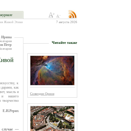
журнале
ния Живой Этики
7 августа 2026
а Ирина
Болгария
Читайте также
ов Петр
Болгария
Живой
искусству, к
 дарами, как
вет, мысль и
Созвездие Орион
 и нашего
и творчество
Е.И.Рерих
м случае —