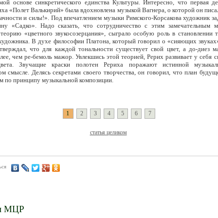
мой основе синкретического единства Культуры. Интересно, что первая де
иха «Полет Валькирий» была вдохновлена музыкой Вагнера, о которой он писа
рачности и силы!». Под впечатлением музыки Римского-Корсакова художник з
ну «Садко». Надо сказать, что сотрудничество с этим замечательным м
теорию «цветного звукосозерцания», сыграло особую роль в становлении т
удожника. В духе философии Платона, который говорил о «сияющих звуках»
тверждал, что для каждой тональности существует свой цвет, а до-диез м
плее, чем ре-бемоль мажор. Увлекшись этой теорией, Рерих развивает у себя 
вета. Звучащие краски полотен Рериха поражают истинной музыкал
ом смысле. Делясь секретами своего творчества, он говорил, что план буду
им по принципу музыкальной композиции.
1
2
3
4
5
6
7
статья целиком
ься
и МЦР