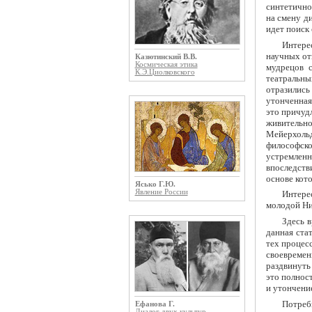
синтетично
на смену д
идет поиск 
Интере
научных от
Казютинский В.В.
Космическая этика
мудрецов 
К.Э.Циолковского
театральны
отразилис
утонченная
это причуд
живительно
Мейерхольд
философск
устремленн
впоследств
основе кот
Ясько Г.Ю.
Явление России
Интере
молодой Ник
Здесь в
данная ста
тех процес
своевремен
раздвинуть
это полнос
и утончение
Потреб
Ефанова Г.
Диалог двух культур