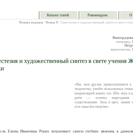
Каталог статей
Рекомендуем
О 
Номера журнала
/
Номер 8
/ Синестезия и художественный синтез в свете уче
Виноградов
театровед, 
Петр
видеопластик, 
стезия и художественный синтез в свете учения 
ки
«Вы, мои друзья, прикоснувшиеся к 
творчеству, умейте пользоваться этими
конденсацией ваших сил. Ибо звук и ц
ритм — основы мироздания
существования. Звук и цвет, знание 
есть чаша Бессмертия».
сль Елены Ивановны Рерих затрагивает самую глубину явления, в данно