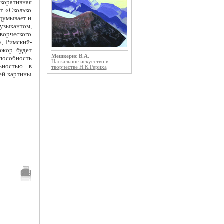
коративная
л: «Сколько
адумывает и
узыкантом,
ворческого
, Римский-
ажор будет
Мешкерис В.А.
способность
Наскальное искусство в
ьностью в
творчестве Н.К.Рериха
щей картины