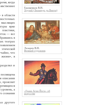
ремя, когда
 явственнее
Гращенков В.Н.
Зодчий (Леонардо да Винчи)
 в области
й восточных
и мыслящих
ьтуры ярко
 пластики,
неток — все
обравшись в
ких театрах
 появлением
Лазарев В.Н.
этической
Великий художник
учайно, что
 жизни», в
разделил и
й посвящена
я описания
о, прояснит
тремящихся
 уровень, а
«Грани Агни Йоги» об
го сознания
искусстве
аз другого