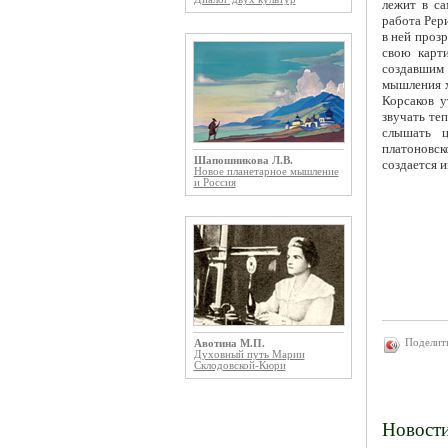
лежит в са
работа Рер
в ней проз
свою карти
создавшим 
мышления х
Корсаков у
звучать те
слышать ц
платоновск
Шапошникова Л.В.
создается 
Новое планетарное мышление
и Россия
Поделит
Авотина М.П.
Духовный путь Марии
Склодовской-Кюри
Новост