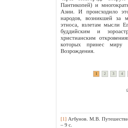
Пантикопей) и многокра
Азии. И происходило эт
народов, возникшей за м
этноса, взлетам мысли Е
буддийским и зороас
христианским откровения
которых принес миру ш
Возрождения.
1
2
3
4
[1]
Агбунов. М.В. Путешествие
– 9 с.