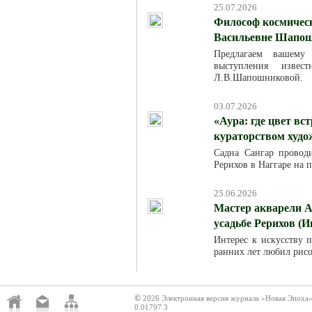
25.07.2026
Философ космическ
Васильевне Шапош
Предлагаем вашему
выступления изве
Л.В.Шапошниковой.
03.07.2026
«Аура: где цвет вс
кураторством худ
Садна Сангар провод
Рерихов в Наггаре на 
25.06.2026
Мастер акварели А
усадьбе Рерихов (И
Интерес к искусству п
ранних лет любил рисо
©
2026 Электронная версия журнала «Новая Эпоха
0.01797 3