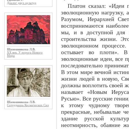
Диалог двух культур
Платон сказал: «Идеи 
эволюционную нагрузку, 
Разумом, Иерархией Све
воспринимаются наиболее
мы, и в доступной для 
строительства жизни. Эт
эволюционном процессе. 
Шапошникова Л.В.
остывает во плоти». 
ХХ век. У порога Нового
Мира
эволюционные идеи, все п
последовательно принимат
В этом мире вечной истин
жизни людей в новую, Све
должны воплотить своей жи
называет «Новым Иеруса
Русью». Все русские гени
Шапошникова Л.В.
к этому чудному творе
Сотрудница Космических Сил
прекрасные, небывалые че
здание русской культу
неотмирность, обаяние ж