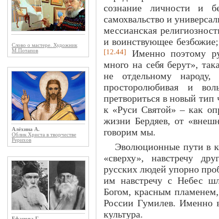
сознание личности и бе
самохвальство и универсал
мессианская религиозност
и воинствующее безбожие; 
Слово о мастере. Художник
[12.44]
М.Потапов
Именно поэтому ру
много на себя берут», та
не отдельному народу,
просторолюбивая и вол
претвориться в новый тип 
к «Руси Святой» – как оп
жизни Бердяев, от «внешн
Алёхина А.
говорим мы.
Облик Христа в творчестве
Рерихов
Эволюционные пути в к
«сверху», навстречу др
русских людей упорно про
им навстречу с Небес шл
Богом, красным пламенем,
России Гумилев. Именно в
культура.
Ефанова Г.