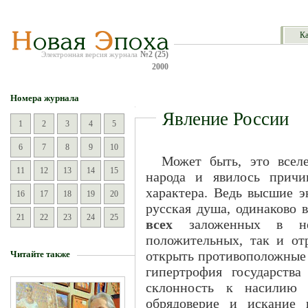
Ка
№2 (25)
Электронная версия журнала
2000
Номера журнала
Явление России
1
2
3
4
5
6
7
8
9
10
Может быть, это вселе
11
12
13
14
15
народа и явилось причи
характера. Ведь высшие э
16
17
18
19
20
русская душа, одинаково 
21
22
23
24
25
всех
заложенных в ней
положительных, так и от
открыть противоположные 
Читайте также
гипертрофия государства
склонность к насилию и
обрядоверие и искание 