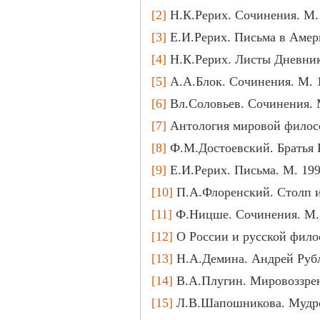
[2]
Н.К.Рерих. Сочинения. М. 19
[3]
Е.И.Рерих. Письма в Америк
[4]
Н.К.Рерих. Листы Дневника.
[5]
А.А.Блок. Сочинения. М. 197
[6]
Вл.Соловьев. Сочинения. М.
[7]
Антология мировой философ
[8]
Ф.М.Достоевский. Братья К
[9]
Е.И.Рерих. Письма. М. 1999,
[10]
П.А.Флоренский. Столп и 
[11]
Ф.Ницше. Сочинения. М. 19
[12]
О России и русской филос
[13]
Н.А.Демина. Андрей Рубле
[14]
В.А.Плугин. Мировоззрени
[15]
Л.В.Шапошникова. Мудрост