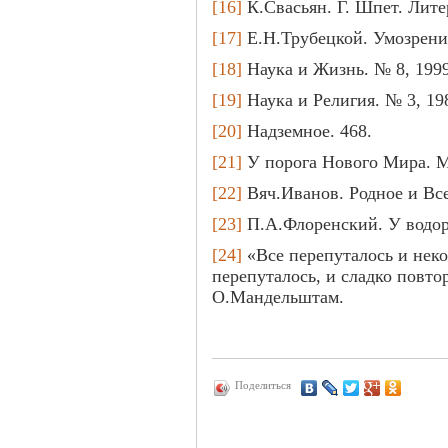
[16]
К.Свасьян. Г. Шпет. Литер
[17]
Е.Н.Трубецкой. Умозрение 
[18]
Наука и Жизнь. № 8, 1999,
[19]
Наука и Религия. № 3, 198
[20]
Надземное. 468.
[21]
У порога Нового Мира. М.
[22]
Вяч.Иванов. Родное и Всел
[23]
П.А.Флоренский. У водора
[24]
«Все перепуталось и неком
перепуталось, и сладко повтор
О.Мандельштам.
Поделиться