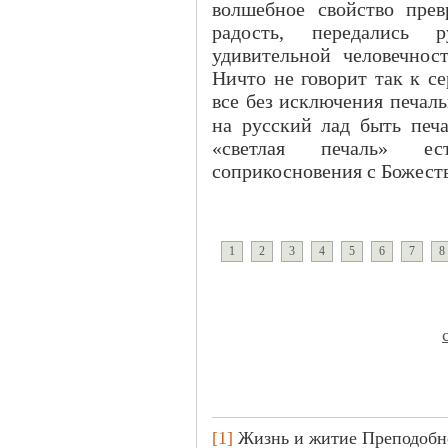
волшебное свойство прев
радость, передались 
удивительной человечнос
Ничто не говорит так к с
все без исключения печаль
на русский лад быть печ
«светлая печаль» ест
соприкосновения с Божес
1
2
3
4
5
6
7
8
[1]
Жизнь и житие Преподобног