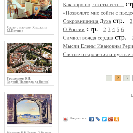
с
Как хорошо, что ты есть...
«Позвольте мне сойти с пьедес
стр.
Сокровищница Духа
2
стр.
Слово о мастере. Художник
О России
2
3
4
5
6
М.Потапов
стр.
Символ вождя сердца
Мысли Елены Ивановны Рери
Святые откровения и пустые
2
1
3
Гращенков В.Н.
Зодчий (Леонардо да Винчи)
Поделиться
Из писем Е.И.Рерих. О России