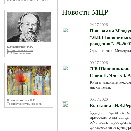
Новости МЦР
24.07.2026
Программа Междун
"Л.В.Шапошникова:
рождения". 25-26.0
Казютинский В.В.
Организатор: Междуна
Космическая этика
К.Э.Циолковского
09.07.2026
Л.В.Шапошникова. 
Глава II. Часть 4. 
Книга мыслителя-кос
науки темы.
05.07.2026
Шапошникова Л.В.
Тернистый путь красоты
Выставка «Н.К.Рер
Сургут – один из ст
присоединения западн
XVI века. Проведени
филармонии и культур