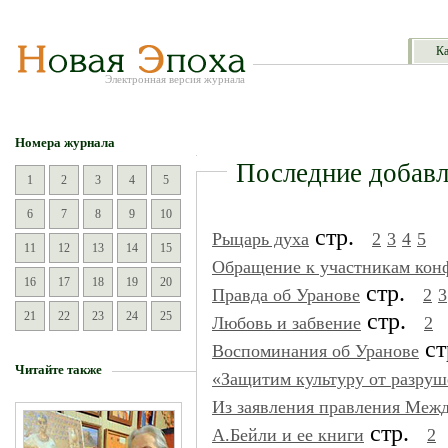
Ка
Электронная версия журнала
Номера журнала
Последние добавл
1
2
3
4
5
6
7
8
9
10
стр.
Рыцарь духа
2
3
4
5
11
12
13
14
15
Обращение к участникам кон
16
17
18
19
20
стр.
Правда об Уранове
2
3
стр.
21
22
23
24
25
Любовь и забвение
2
с
Воспоминания об Уранове
Читайте также
«Защитим культуру от разруш
Из заявления правления Меж
стр.
А.Бейли и ее книги
2