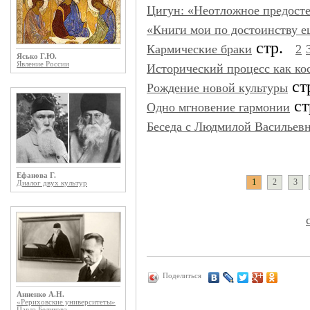
Цигун: «Неотложное предост
«Книги мои по достоинству е
стр.
Кармические браки
2
Ясько Г.Ю.
Явление России
Исторический процесс как ко
ст
Рождение новой культуры
с
Одно мгновение гармонии
Беседа с Людмилой Василье
Ефанова Г.
1
2
3
Диалог двух культур
Поделиться
Анненко А.Н.
«Рериховские университеты»
Павла Беликова