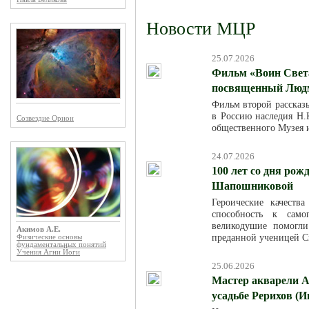
Новости МЦР
25.07.2026
Фильм «Воин Света
посвященный Люд
Фильм второй рассказ
в Россию наследия Н.К
Созвездие Орион
общественного Музея 
24.07.2026
100 лет со дня ро
Шапошниковой
Героические качест
способность к само
великодушие помогл
Акимов А.Е.
преданной ученицей С
Физические основы
фундаментальных понятий
Учения Агни Йоги
25.06.2026
Мастер акварели А
усадьбе Рерихов (И