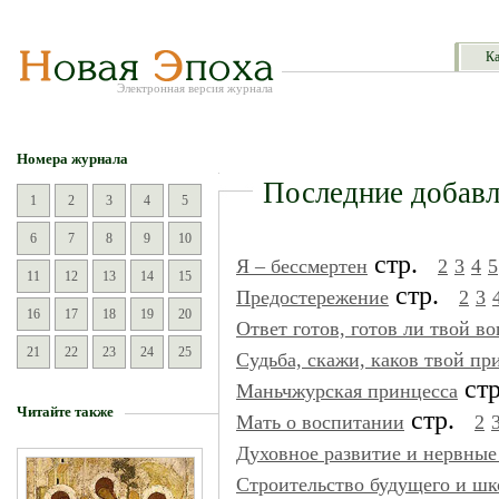
Ка
Электронная версия журнала
Номера журнала
Последние добавл
1
2
3
4
5
6
7
8
9
10
стр.
Я – бессмертен
2
3
4
5
11
12
13
14
15
стр.
Предостережение
2
3
16
17
18
19
20
Ответ готов, готов ли твой в
21
22
23
24
25
Судьба, скажи, каков твой при
ст
Маньчжурская принцесса
Читайте также
стр.
Мать о воспитании
2
Духовное развитие и нервные
Строительство будущего и шк