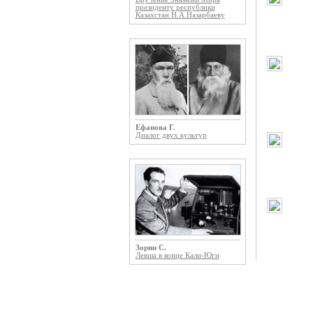
президенту республики
Казахстан Н.А.Назарбаеву
Ефанова Г.
Диалог двух культур
Зорин С.
Левша в конце Кали-Юги