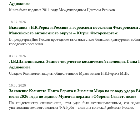
Аудиокнига
Книга была издана в 2011 году Международным Центром Рерихов.
18.07.2026
Выставка «Н.К.Рерих и Россия» в городском поселении Федоровском
Мансийского автономного округа – Югры. Фоторепортаж
В преддверии Дня России проведение выставки стало большим культурным собы
городского поселения.
03.07.2026
Л.В.Шапошникова. Земное творчество космической эволюции. Глава II
Аудиокнига
Создано Комитетом защиты общественного Музея имени Н.К.Рериха МЦР.
16.06.2026
Заявление Комитета Пакта Рериха и Знамени Мира по поводу удара В
июня 2026 года по зданию Музея-панорамы «Оборона Севастополя»
По свидетельству специалистов, этот удар был целенаправленным, его задач
уничтожение великого полотна Ф.А.Рубо – символа воинской доблести России.