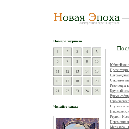
Электронная версия журнала
Номера журнала
Посл
1
2
3
4
5
6
7
8
9
10
Юбилейная в
Презентация
11
12
13
14
15
Награждени
Открытое пи
16
17
18
19
20
Резолюция ю
Круглый сто
21
22
23
24
25
Время собир
Героическое
Читайте также
Ступени опы
Наследие Ки
Рерих и Нес
Церемония 
Mens sana...