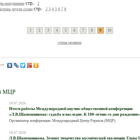
стр.
ды неподвижны
2
стр.
истемы других солнц
2
3
4
5
6
7
8
9
1
2
3
4
5
6
7
8
10
статья целиком
ься
и МЦР
29.07.2026
Итоги работы Международной научно-общественной конференции
«Л.В.Шапошникова: судьба и наследие. К 100-летию со дня рождения»
Организатор конференции: Международный Центр Рерихов (МЦР).
18.07.2026
Л.В.Шапошникова. Земное творчество космической эволюции. Глава III