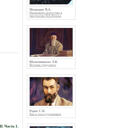
Мешкерис В.А.
Наскальное искусство в
творчестве Н.К.Рериха
Шапошникова Л.В.
Вестник грядущего
Рерих С.Н.
Как я стал художником
. Часть 1.